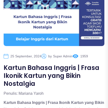
25 September, 2024
by
Super Admin
1959
Kartun Bahasa Inggris | Frasa
Ikonik Kartun yang Bikin
Nostalgia
Penulis: Mariana Yaroh
Kartun Bahasa Inggris | Frasa Ikonik Kartun yang Bikin