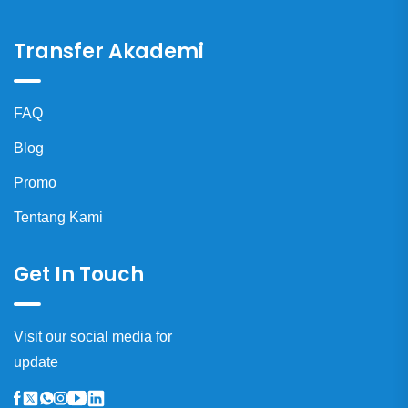
Transfer Akademi
FAQ
Blog
Promo
Tentang Kami
Get In Touch
Visit our social media for
update