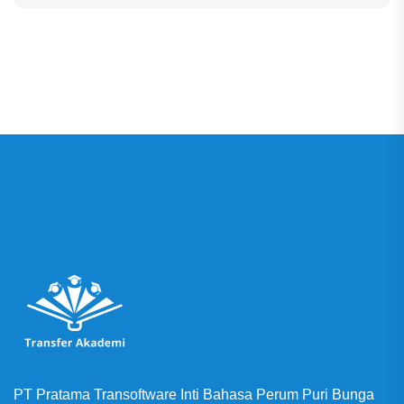
PT Pratama Transoftware Inti Bahasa Perum Puri Bunga