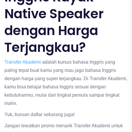
Native Speaker
dengan Harga
Terjangkau?
Transfer Akademi
adalah kursus bahasa Inggris yang
paling tepat buat kamu yang mau jago bahasa Inggris
dengan harga yang super terjangkau. Di Transfer Akademi,
kamu bisa belajar bahasa Inggris sesuai dengan
kebutuhanmu, mulai dari tingkat pemula sampai tingkat
mahir.
Yuk, buruan daftar sekarang juga!
Jangan lewatkan promo menarik Transfer Akademi untuk