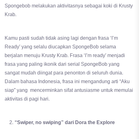
Spongebob melakukan aktivitasnya sebagai koki di Krusty
Krab.
Kamu pasti sudah tidak asing lagi dengan frasa ‘I’m
Ready’ yang selalu diucapkan SpongeBob selama
berjalan menuju Krusty Krab. Frasa ‘I’m ready’ menjadi
frasa yang paling ikonik dari serial SpongeBob yang
sangat mudah diingat para penonton di seluruh dunia.
Dalam bahasa Indonesia, frasa ini mengandung arti “Aku
siap” yang mencerminkan sifat antusiasme untuk memulai
aktivitas di pagi hari.
“Swiper, no swiping” dari Dora the Explore