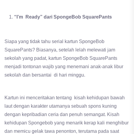
“I’m Ready” dari SpongeBob SquarePants
Siapa yang tidak tahu serial kartun SpongeBob
SquarePants? Biasanya, setelah lelah melewati jam
sekolah yang padat, kartun SpongeBob SquarePants
menjadi tontonan wajib yang menemani anak-anak libur
sekolah dan bersantai di hari minggu.
Kartun ini menceritakan tentang kisah kehidupan bawah
laut dengan karakter utamanya sebuah spons kuning
dengan kepribadian ceria dan penuh semangat. Kisah
kehidupan Spongebob yang menarik kerap kali menghibur
dan memicu gelak tawa penonton, terutama pada saat