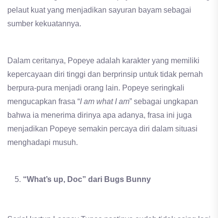
pelaut kuat yang menjadikan sayuran bayam sebagai
sumber kekuatannya.
Dalam ceritanya, Popeye adalah karakter yang memiliki
kepercayaan diri tinggi dan berprinsip untuk tidak pernah
berpura-pura menjadi orang lain. Popeye seringkali
mengucapkan frasa “
I am what I am
” sebagai ungkapan
bahwa ia menerima dirinya apa adanya, frasa ini juga
menjadikan Popeye semakin percaya diri dalam situasi
menghadapi musuh.
“What’s up, Doc” dari Bugs Bunny