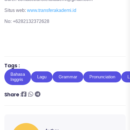
Situs web:
www.transferakademi.id
No: +6282132372628
Tags :
Bahasa
Lagu
Grammar
Pronunciation
L
Inggris
Share :