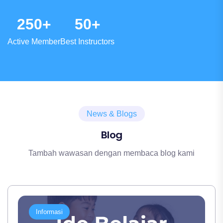
berdampak baik pada kualitas pengajaran
yang akan dicapai oleh para member.
2
5
0
5
0
+
+
dan atmosfir kelas. Dengan didukung tenaga
pengajar professional, fasilitas belajar
Active Member
Best Instructors
unggul dan kurikulum lengkap, member
akan mampu mencerna setiap pemaparan
tutor dengan baik. Selain itu media
pembelajaran yang aplikatif dan modern
juga memudahkan peserta dalam
News & Blogs
menguasai materi.
Blog
Tambah wawasan dengan membaca blog kami
Informasi