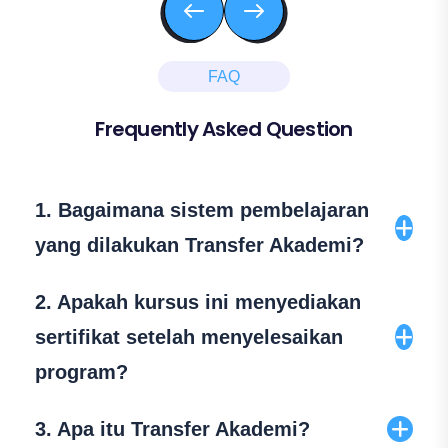
FAQ
Frequently Asked Question
1. Bagaimana sistem pembelajaran
yang dilakukan Transfer Akademi?
Transfer Akademi menerapkan sistem
2. Apakah kursus ini menyediakan
pembelajaran komunikatif dan interaktif yang
sertifikat setelah menyelesaikan
sesuai dengan urutan skill layaknya belajar
program?
bahasa asli atau “Natural Way of Learning”,
yaitu mendengarkan, berbicara, membaca,
Ya, tentunya member akan mendapat
3. Apa itu Transfer Akademi?
dan menulis, dengan pembahasan yg
sertifikat yang dikeluarkan langsung oleh