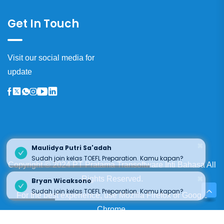
Get In Touch
Visit our social media for
update
×
Maulidya Putri Sa'adah
Sudah join kelas TOEFL Preparation. Kamu kapan?
Copyright © 2024 PT Pratama Transoftware Inti Bahasa All
×
Rights Reserved.
Bryan Wicaksono
Sudah join kelas TOEFL Preparation. Kamu kapan?
For the best experience, use
Mozilla Firefox
or
Google
Chrome.