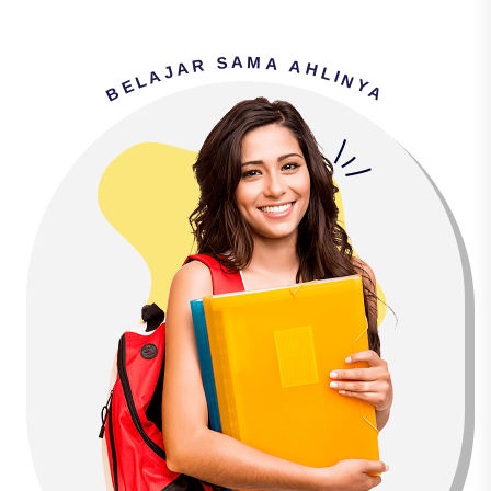
M
A
S
A
R
A
A
H
J
L
A
I
N
L
E
Y
B
A