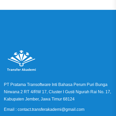
PT Pratama Transoftware Inti Bahasa Perum Puri Bunga
Nirwana 2 RT 4/RW 17, Cluster I Gusti Ngurah Rai No. 17,
Kabupaten Jember, Jawa Timur 68124
Email : contact.transferakademi@gmail.com