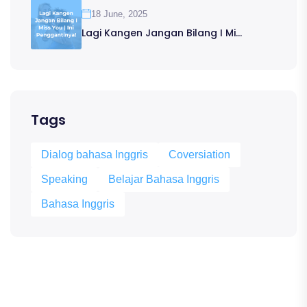
18 June, 2025
Lagi Kangen Jangan Bilang I Mi...
Tags
Dialog bahasa Inggris
Coversiation
Speaking
Belajar Bahasa Inggris
Bahasa Inggris