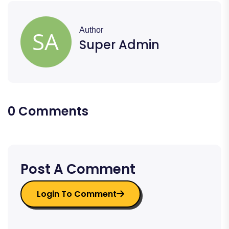
Author
Super Admin
0 Comments
Post A Comment
Login To Comment