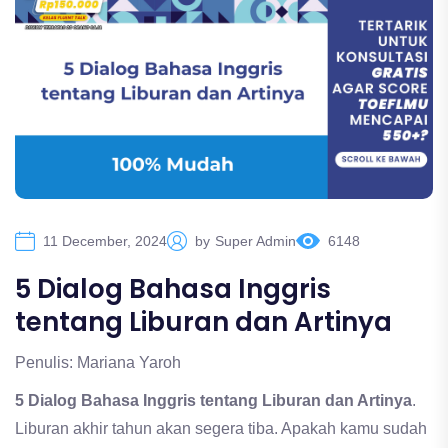
11 December, 2024
by
Super Admin
6148
5 Dialog Bahasa Inggris
tentang Liburan dan Artinya
Penulis: Mariana Yaroh
5 Dialog Bahasa Inggris tentang Liburan dan Artinya
.
Liburan akhir tahun akan segera tiba. Apakah kamu sudah