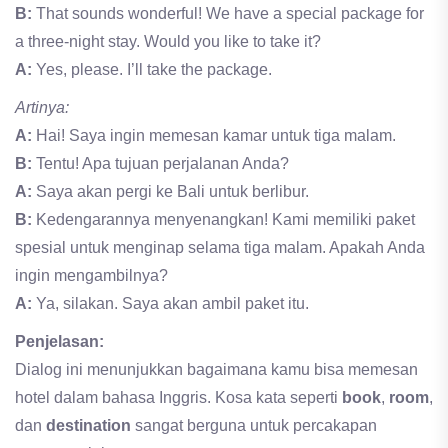
B:
That sounds wonderful! We have a special package for
a three-night stay. Would you like to take it?
A:
Yes, please. I’ll take the package.
Artinya:
A:
Hai! Saya ingin memesan kamar untuk tiga malam.
B:
Tentu! Apa tujuan perjalanan Anda?
A:
Saya akan pergi ke Bali untuk berlibur.
B:
Kedengarannya menyenangkan! Kami memiliki paket
spesial untuk menginap selama tiga malam. Apakah Anda
ingin mengambilnya?
A:
Ya, silakan. Saya akan ambil paket itu.
Penjelasan:
Dialog ini menunjukkan bagaimana kamu bisa memesan
hotel dalam bahasa Inggris. Kosa kata seperti
book
,
room
,
dan
destination
sangat berguna untuk percakapan