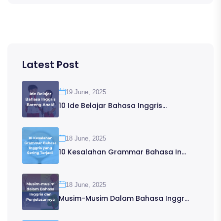
Latest Post
19 June, 2025
10 Ide Belajar Bahasa Inggris...
18 June, 2025
10 Kesalahan Grammar Bahasa In...
18 June, 2025
Musim-Musim Dalam Bahasa Inggr...