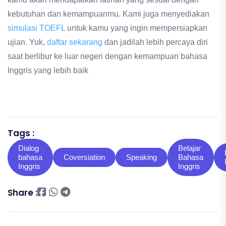
kebutuhan dan kemampuanmu. Kami juga menyediakan
simulasi TOEFL
untuk kamu yang ingin mempersiapkan
ujian. Yuk,
daftar sekarang
dan jadilah lebih percaya diri
saat berlibur ke luar negeri dengan kemampuan bahasa
Inggris yang lebih baik
Tags :
Dialog
Belajar
bahasa
Coversiation
Speaking
Bahasa
Inggris
Inggris
Share :