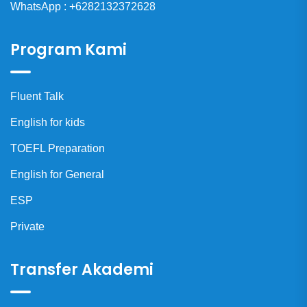
WhatsApp : +6282132372628
Program Kami
Fluent Talk
English for kids
TOEFL Preparation
English for General
ESP
Private
Transfer Akademi