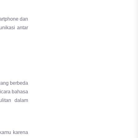
artphone dan
nikasi antar
yang berbeda
bicara bahasa
litan dalam
 kamu karena