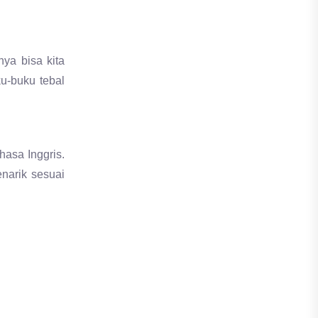
nya bisa kita
ku-buku tebal
hasa Inggris.
enarik sesuai